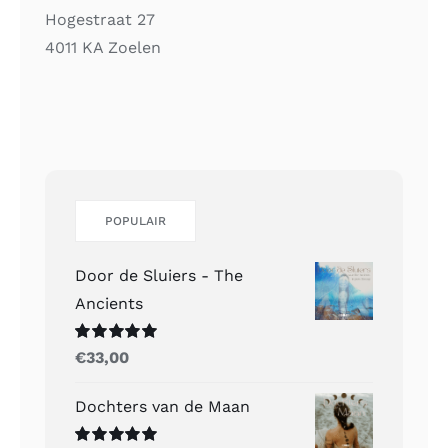
Hogestraat 27
4011 KA Zoelen
POPULAIR
Door de Sluiers - The
Ancients
Gewaardeerd
€
33,00
5.00
uit 5
Dochters van de Maan