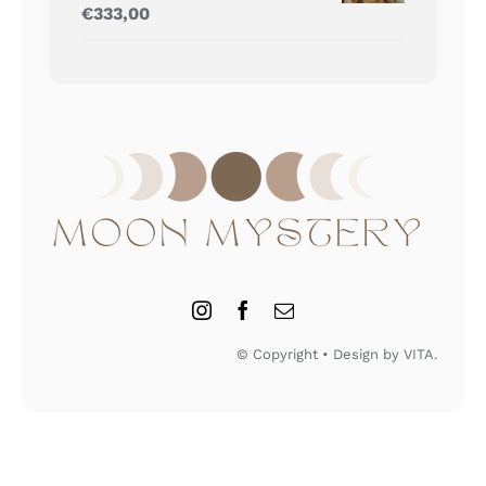
Gewaardeerd
€
333,00
5.00
uit 5
© Copyright • Design by VITA.