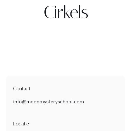
Cirkels
Contact
Zoeken
naar:
Contact
info@moonmysteryschool.com
Locatie