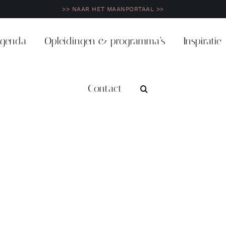
>> NAAR HET MAANPORTAAL >>
genda
Opleidingen & programma’s
Inspiratie
Contact