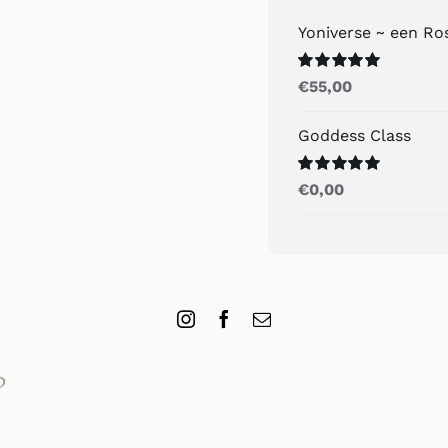
Yoniverse ~ een R
Gewaardeerd
€
55,00
5.00
uit 5
Goddess Class
Gewaardeerd
€
0,00
5.00
uit 5