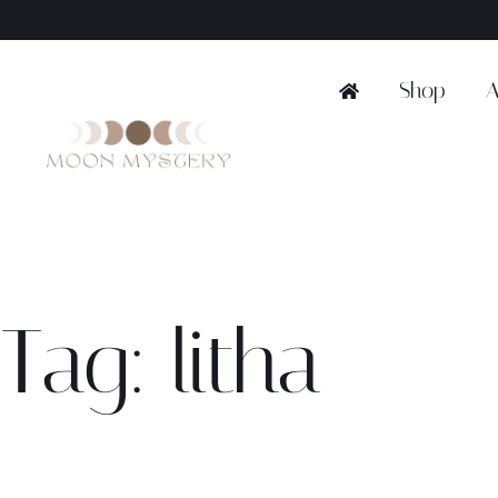
Ga
naar
inhoud
Shop
A
Tag: litha