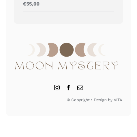
Gewaardeerd
€
55,00
5.00
uit 5
© Copyright • Design by VITA.