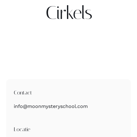
Cirkels
Contact
Zoeken
naar:
Contact
info@moonmysteryschool.com
Locatie