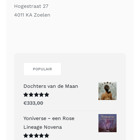
Hogestraat 27
4011 KA Zoelen
POPULAIR
Dochters van de Maan
Gewaardeerd
€
333,00
5.00
uit 5
Yoniverse ~ een Rose
Lineage Novena