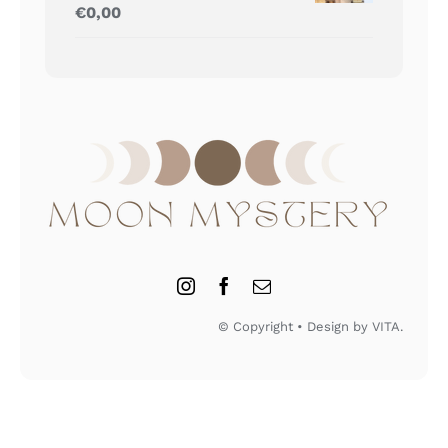
Gewaardeerd
€
0,00
5.00
uit 5
© Copyright • Design by VITA.