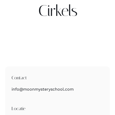
Cirkels
Contact
Zoeken
naar:
Contact
info@moonmysteryschool.com
Locatie