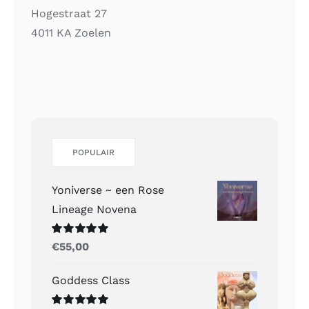
Hogestraat 27
4011 KA Zoelen
POPULAIR
Yoniverse ~ een Rose
Lineage Novena
Gewaardeerd
€
55,00
5.00
uit 5
Goddess Class