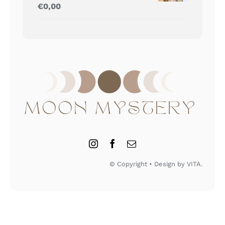
Gewaardeerd
€
0,00
5.00
uit 5
© Copyright • Design by VITA.