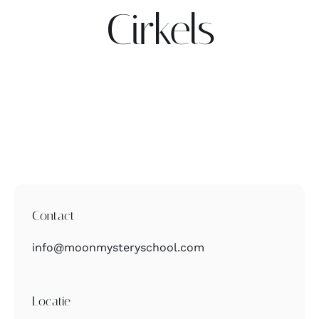
Cirkels
Contact
Zoeken
naar:
Contact
info@moonmysteryschool.com
Locatie