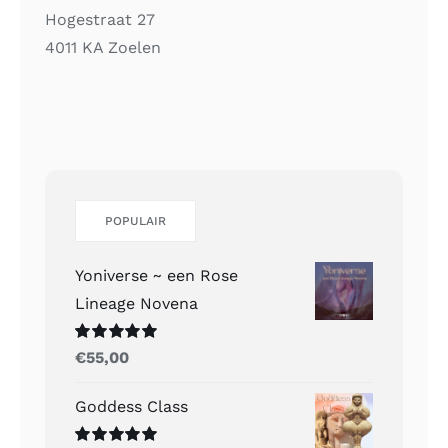
Hogestraat 27
4011 KA Zoelen
POPULAIR
Yoniverse ~ een Rose
Lineage Novena
Gewaardeerd
€
55,00
5.00
uit 5
Goddess Class