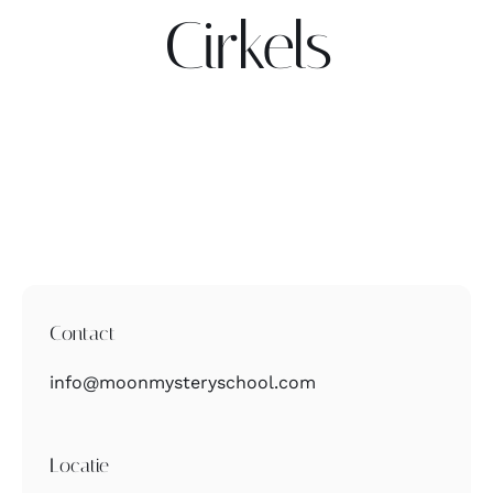
Cirkels
Contact
Zoeken
naar:
Contact
info@moonmysteryschool.com
Locatie