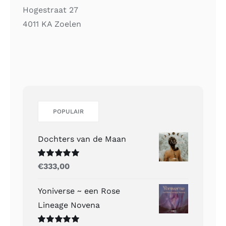
Hogestraat 27
4011 KA Zoelen
POPULAIR
Dochters van de Maan
Gewaardeerd
€
333,00
5.00
uit 5
Yoniverse ~ een Rose
Lineage Novena