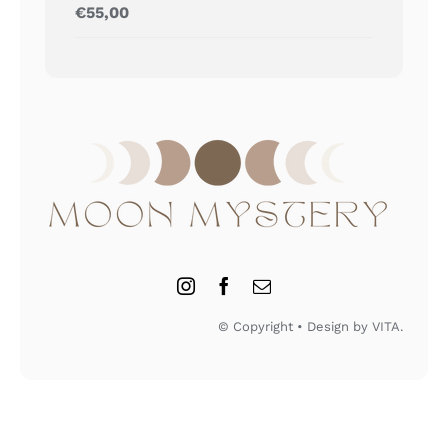
Gewaardeerd
€
55,00
5.00
uit 5
© Copyright • Design by VITA.