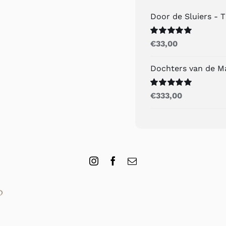
Door de Sluiers - 
Gewaardeerd
€
33,00
5.00
uit 5
Dochters van de M
Gewaardeerd
€
333,00
5.00
uit 5