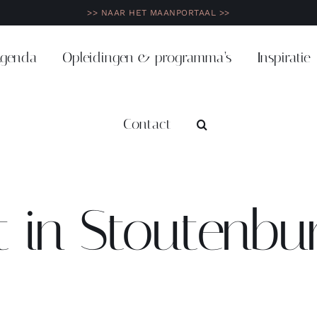
>> NAAR HET MAANPORTAAL >>
genda
Opleidingen & programma’s
Inspiratie
Contact
t in Stoutenbu