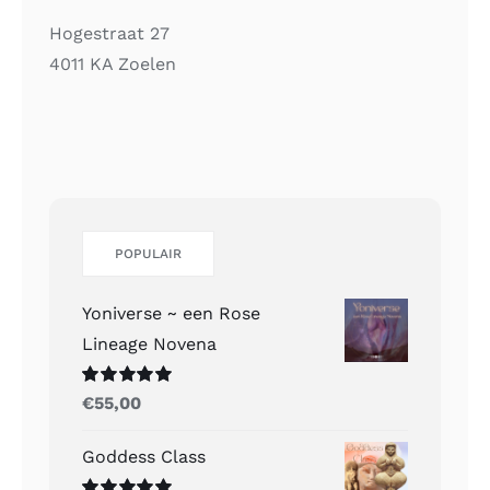
Hogestraat 27
4011 KA Zoelen
POPULAIR
Yoniverse ~ een Rose
Lineage Novena
Gewaardeerd
€
55,00
5.00
uit 5
Goddess Class