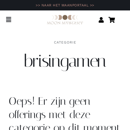
Ga
>> NAAR HET MAANPORTAAL >>
naar
inhoud
Toggle
Navigation
Home
CATEGORIE
brisingamen
Shop
Agenda
Opleidingen & programma’s
Oeps! Er zijn geen
Inspiratie
offerings met deze
categorie op dit moment.
Community