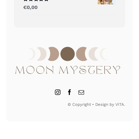
Gewaardeerd
€
0,00
5.00
uit 5
© Copyright • Design by VITA.