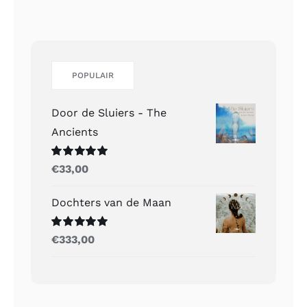
POPULAIR
Door de Sluiers - The
Ancients
Gewaardeerd
€
33,00
5.00
uit 5
Dochters van de Maan
Gewaardeerd
€
333,00
5.00
uit 5