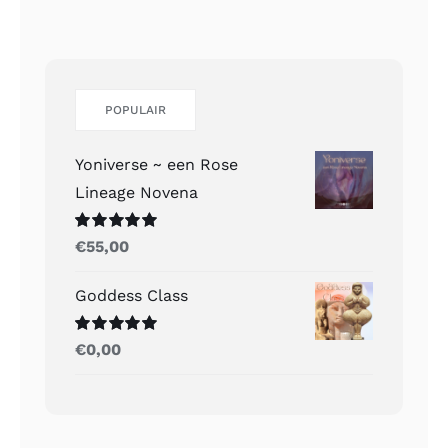
POPULAIR
Yoniverse ~ een Rose
Lineage Novena
Gewaardeerd
€
55,00
5.00
uit 5
Goddess Class
Gewaardeerd
€
0,00
5.00
uit 5