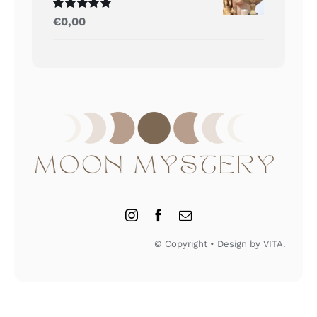
Gewaardeerd
€
0,00
5.00
uit 5
© Copyright • Design by VITA.