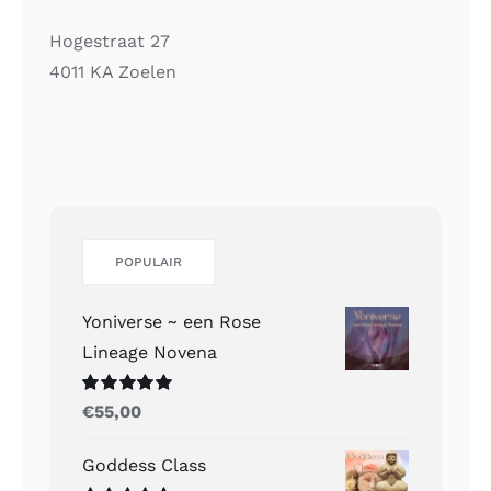
Hogestraat 27
4011 KA Zoelen
POPULAIR
Yoniverse ~ een Rose
Lineage Novena
Gewaardeerd
€
55,00
5.00
uit 5
Goddess Class