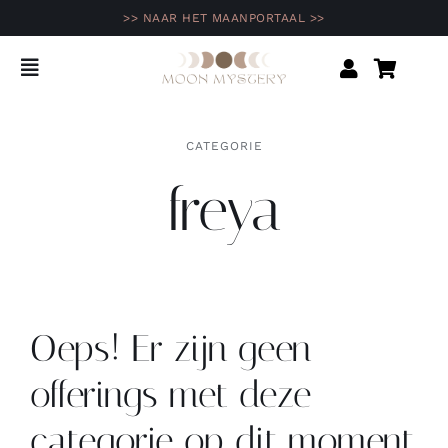
Ga
>> NAAR HET MAANPORTAAL >>
naar
inhoud
Toggle
Navigation
Home
CATEGORIE
freya
Shop
Agenda
Opleidingen & programma’s
Oeps! Er zijn geen
Inspiratie
offerings met deze
categorie op dit moment.
Community