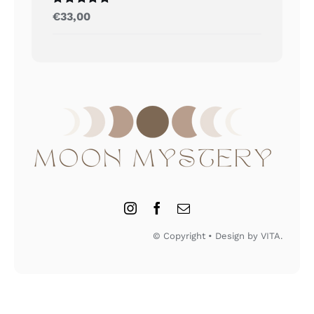
Gewaardeerd
€
33,00
5.00
uit 5
© Copyright • Design by VITA.