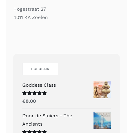
Hogestraat 27
4011 KA Zoelen
POPULAIR
Goddess Class
Gewaardeerd
€
0,00
5.00
uit 5
Door de Sluiers - The
Ancients