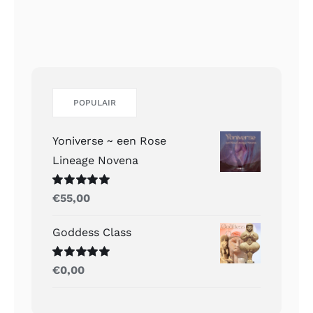
POPULAIR
Yoniverse ~ een Rose
Lineage Novena
Gewaardeerd
€
55,00
5.00
uit 5
Goddess Class
Gewaardeerd
€
0,00
5.00
uit 5