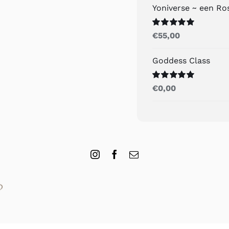
Yoniverse ~ een R
Gewaardeerd
€
55,00
5.00
uit 5
Goddess Class
Gewaardeerd
€
0,00
5.00
uit 5