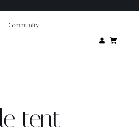
Community
e tent