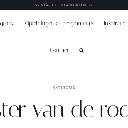
>> NAAR HET MAANPORTAAL >>
genda
Opleidingen & programma’s
Inspiratie
Contact
CATEGORIE
ter van de rod