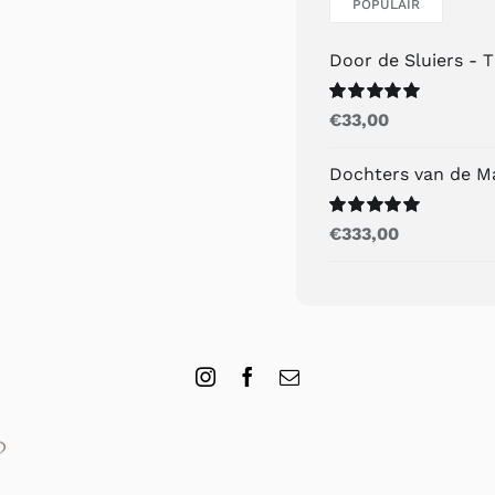
POPULAIR
Door de Sluiers - 
Gewaardeerd
€
33,00
5.00
uit 5
Dochters van de M
Gewaardeerd
€
333,00
5.00
uit 5