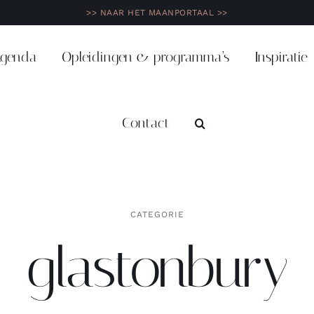
>> NAAR HET MAANPORTAAL >>
genda
Opleidingen & programma’s
Inspiratie
Contact
CATEGORIE
glastonbury