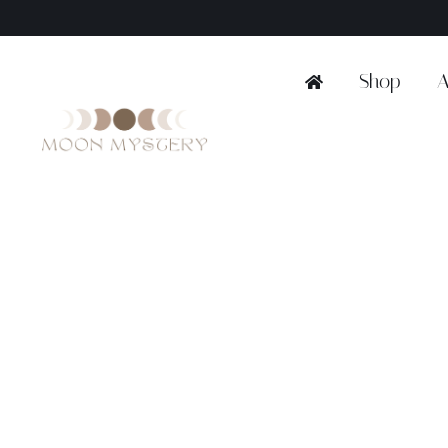
Ga
naar
inhoud
Shop
A